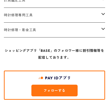
計測鑑定工具
リングゲージ
時計修理専用工具
指輪サイズ棒
オープナー工具
時計修理・彫金工具
鑑定工具
バンド用工具
ドライバー
ショッピングアプリ「BASE」のフォロワー様に割引情報等を
配信しております。
指輪用機械
防水挿入機
ピンセット
その他工具
ヤットコ
PAY IDアプリ
ハンマー
フォローする
刷毛・油筆