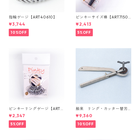
指輪ゲージ【ART40610】
ピンキーサイズ棒【ART7150
0】
¥3,744
¥2,413
10%OFF
5%OFF
ピンキーリングゲージ【ART71
舶来 リング・カッター替刃
600】
付【ART49700】
¥2,347
¥9,360
5%OFF
10%OFF