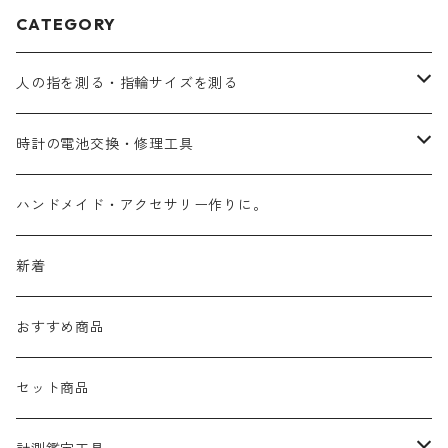
CATEGORY
人の指を測る・指輪サイズを測る
人の指を測る
時計の電池交換・修理工具
指輪のサイズを測る
電池交換
ハンドメイド・アクセサリー作りに。
バンド調整
新着
おすすめ商品
セット商品