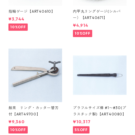
指輪ゲージ【ART40610】
内甲丸リングゲージ(シルバ
ー）【ART40671】
¥3,744
¥4,914
10%OFF
10%OFF
舶来 リング・カッター替刃
プラフルサイズ棒 #1〜#30(プ
付【ART49700】
ラスチック製)【ART40080】
¥9,360
¥10,317
10%OFF
5%OFF