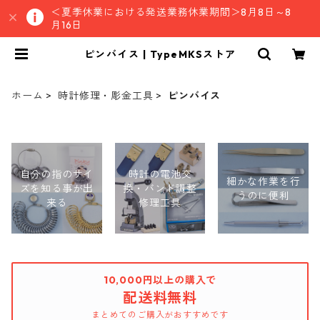
＜夏季休業における発送業務休業期間＞8月8日～8
月16日
ピンバイス | TypeMKSストア
ホーム
時計修理・彫金工具
ピンバイス
自分の指のサイ
時計の電池交
細かな作業を行
ズを知る事が出
換・バンド調整
うのに便利
来る
修理工具
10,000円以上の購入で
配送料無料
まとめてのご購入がおすすめです