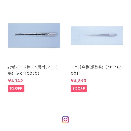
指輪ゲージ棒ＳＶ溝付(アルミ
ミニ芯金棒(鋼鉄製)【ART400
製)【ART40030】
00】
¥4,142
¥4,893
5%OFF
5%OFF