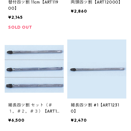
替付四ツ割 11cm【ART119
両頭四ツ割【ART12000】
00】
¥2,860
¥2,145
SOLD OUT
細長四ツ割 セット（＃
細長四ツ割 #1【ART1231
１，＃２，＃３）【ART12
0】
300】
¥6,500
¥2,470