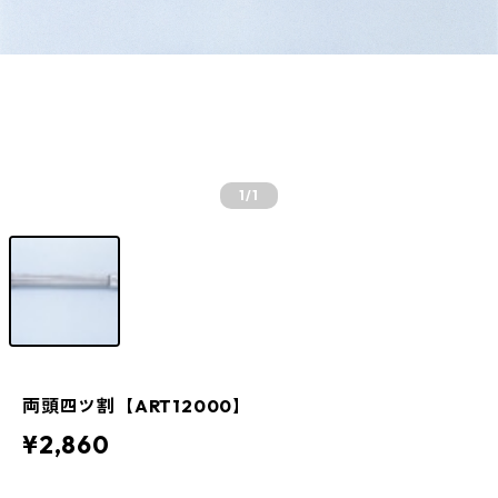
1
/1
両頭四ツ割【ART12000】
¥2,860