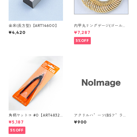
金床(長方型)【ART14600】
内甲丸リングゲージ(ゴール
ド）【ART40672】
¥4,420
¥7,287
5%OFF
角柄ヤットコ #0【ART4832
アクリルハ゜ーツ(BSフ゜ラハ
0】
ンマー用)10mm <1個>【ART4
¥5,187
¥900
4401】
5%OFF