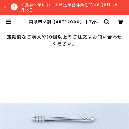
＜夏季休業における発送業務休業期間＞8月8日～8
月16日
両頭四ツ割【ART12000】 | Type
MKSストア
定期的なご購入や10個以上のご注文はお問い合わせ
ください。