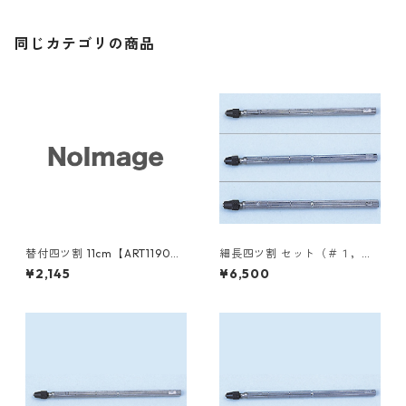
同じカテゴリの商品
替付四ツ割 11cm【ART1190
細長四ツ割 セット（＃１，＃
0】
２，＃３）【ART12300】
¥2,145
¥6,500