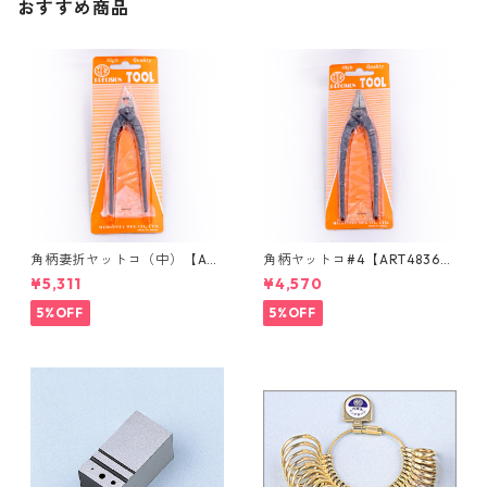
おすすめ商品
角柄妻折ヤットコ（中）【ART
角柄ヤットコ#4【ART4836
48520】
0】
¥5,311
¥4,570
5%OFF
5%OFF