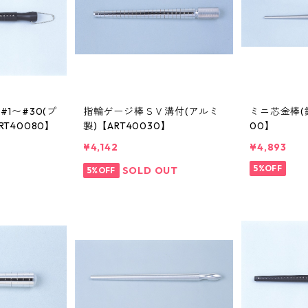
1〜#30(プ
指輪ゲージ棒ＳＶ溝付(アルミ
ミニ芯金棒(鋼
T40080】
製)【ART40030】
00】
¥4,142
¥4,893
5%OFF
SOLD OUT
5%OFF