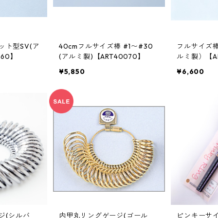
ット型SV(ア
40cmフルサイズ棒 #1〜#30
フルサイズ
060】
(アルミ製)【ART40070】
ルミ製）【AR
¥5,850
¥6,600
ジ(シルバ
内甲丸リングゲージ(ゴール
ピンキーサイ