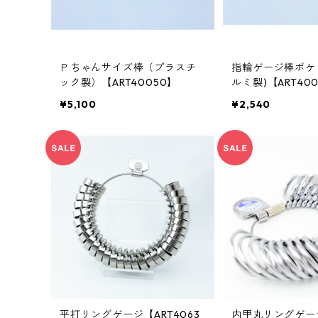
Ｐちゃんサイズ棒（プラスチ
指輪ゲージ棒ポケ
ック製）【ART40050】
ルミ製)【ART40
¥5,100
¥2,540
平打リングゲージ【ART4063
内甲丸リングゲー