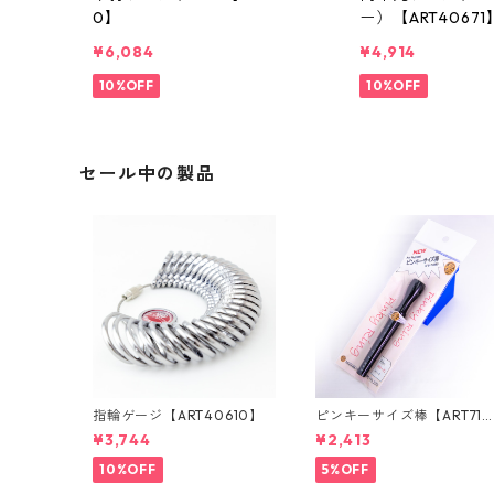
0】
ー）【ART40671
¥6,084
¥4,914
10%OFF
10%OFF
セール中の製品
指輪ゲージ【ART40610】
ピンキーサイズ棒【ART715
00】
¥3,744
¥2,413
10%OFF
5%OFF