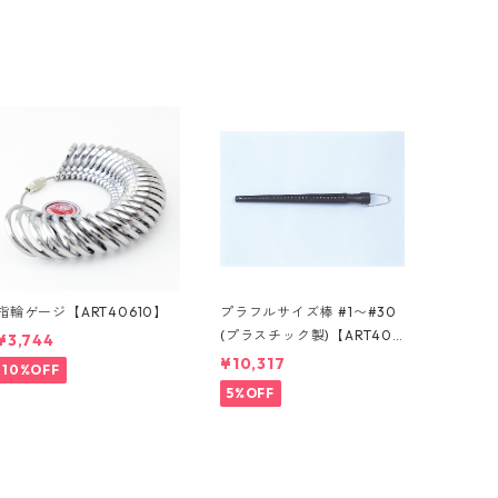
指輪ゲージ【ART40610】
プラフルサイズ棒 #1〜#30
(プラスチック製)【ART400
¥3,744
80】
¥10,317
10%OFF
5%OFF