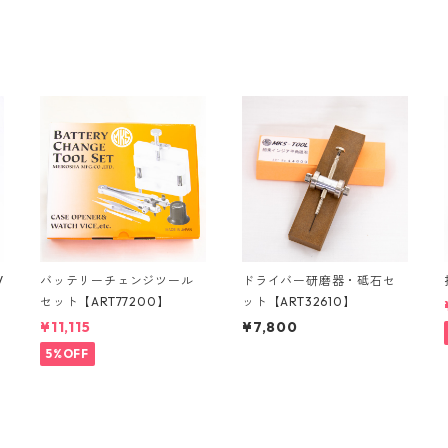
V
バッテリーチェンジツール
ドライバー研磨器・砥石セ
セット【ART77200】
ット【ART32610】
¥11,115
¥7,800
5%OFF