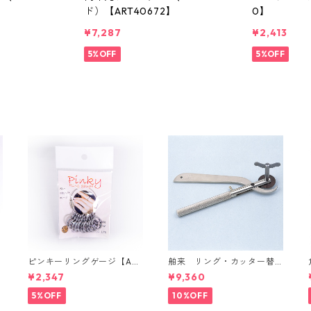
】
ド）【ART40672】
0】
¥7,287
¥2,413
5%OFF
5%OFF
ピンキーリングゲージ【ART
舶来 リング・カッター替
71600】
刃付【ART49700】
¥2,347
¥9,360
5%OFF
10%OFF