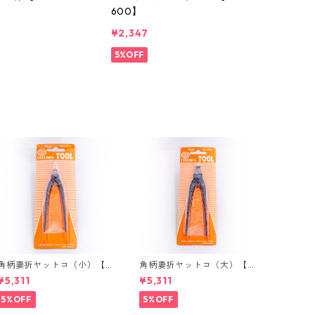
600】
¥2,347
5%OFF
角柄妻折ヤットコ（小）【A
角柄妻折ヤットコ（大）【A
RT48530】
RT48510】
¥5,311
¥5,311
5%OFF
5%OFF