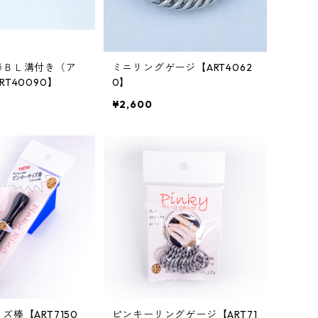
棒ＢＬ溝付き（ア
ミニリングゲージ【ART4062
T40090】
0】
¥2,600
ズ棒【ART7150
ピンキーリングゲージ【ART71