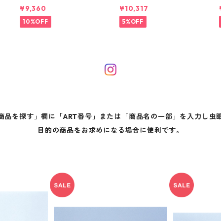
80】
¥9,360
¥10,317
10%OFF
5%OFF
商品を探す」欄に「ART番号」または「商品名の一部」を入力し虫
目的の商品をお求めになる場合に便利です。