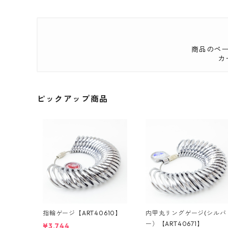
商品のペ
カ
ピックアップ商品
指輪ゲージ【ART40610】
内甲丸リングゲージ(シルバ
ー）【ART40671】
¥3,744