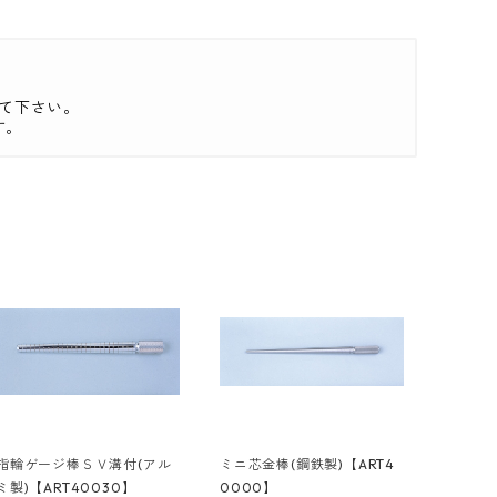
て下さい。
す。
指輪ゲージ棒ＳＶ溝付(アル
ミニ芯金棒(鋼鉄製)【ART4
ミ製)【ART40030】
0000】