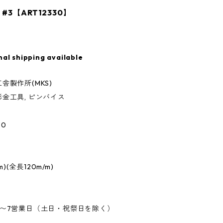
#3【ART12330】
nal shipping available
舎製作所(MKS)
金工具, ピンバイス
30
/m)(全長120m/m)
5〜7営業日（土日・祝祭日を除く）