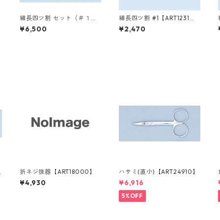
細長四ツ割 セット（＃１，
細長四ツ割 #1【ART1231
＃２，＃３）【ART1230
0】
¥6,500
¥2,470
0】
折ネジ抜器【ART18000】
ハサミ(直小)【ART24910】
¥4,930
¥6,916
5%OFF