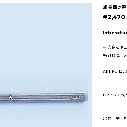
細長四ツ割 
¥2,470
Internatio
株式会社明工
時計修理・彫
ART No.123
(1.6〜2.0m
出荷目安：