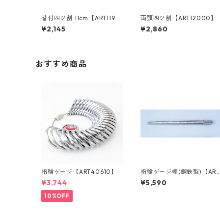
替付四ツ割 11cm【ART1190
両頭四ツ割【ART12000】
0】
¥2,145
¥2,860
おすすめ商品
指輪ゲージ【ART40610】
指輪ゲージ棒(鋼鉄製)【ART
40010】
¥3,744
¥5,590
10%OFF