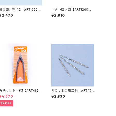
細長四ツ割 #2【ART1232
ロクロ四ツ割【ART1260
0】
0】
¥2,470
¥2,810
角柄ヤットコ#3【ART4835
ＲＯＬＥＸ用工具【ART492
0】
00】
¥4,570
¥2,930
5%OFF