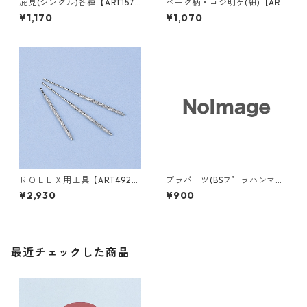
庇見(シングル)各種【ART1571
ベーク柄・コジ明ケ(細)【ART
0】
49320】
¥1,170
¥1,070
ＲＯＬＥＸ用工具【ART4920
プラパーツ(BSフ゜ラハンマー
0】
用)13mm <１個>【ART1790
¥2,930
¥900
1】
最近チェックした商品