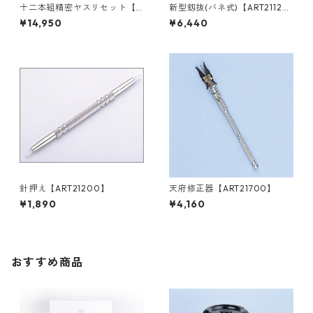
十二本組精密ヤスリセット【A
新型釼抜(バネ式)【ART2112
RT19700】
0】
¥14,950
¥6,440
針押え【ART21200】
天府修正器【ART21700】
¥1,890
¥4,160
おすすめ商品