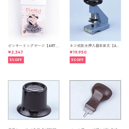
ピンキーリングゲージ【ART71
ネジ式防水押入器本体丈【ART
600】
46610】
¥2,347
¥19,950
5%OFF
5%OFF