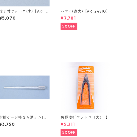
捻子付ヤットコ(小)【ART10
ハサミ(直大)【ART24810】
600】
¥5,070
¥7,781
5%OFF
指輪ゲージ棒ＳＶ溝ナシ(ア
角柄妻折ヤットコ（大）【A
ルミ製)【ART40040】
RT48510】
¥3,750
¥5,311
5%OFF