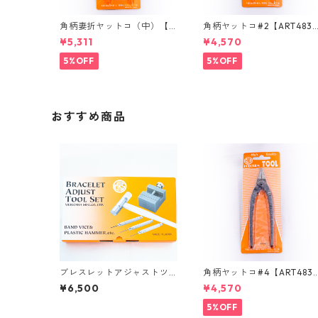
角柄妻折ヤットコ（中）【A
角柄ヤットコ#2【ART483
RT48520】
0】
¥5,311
¥4,570
5%OFF
5%OFF
おすすめ商品
ブレスレットアジャストツ
角柄ヤットコ#4【ART483
ールセット【ART77300】
0】
¥6,500
¥4,570
5%OFF