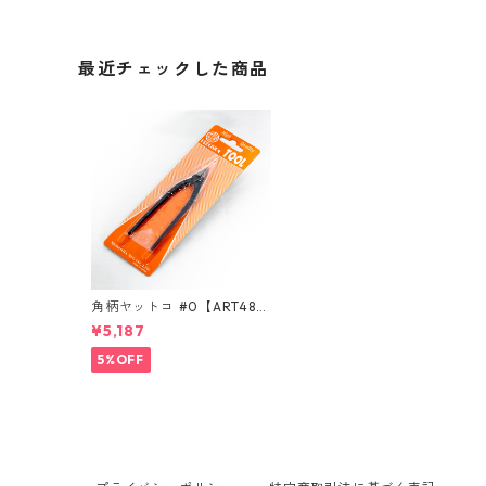
最近チェックした商品
角柄ヤットコ #0【ART483
20】
¥5,187
5%OFF