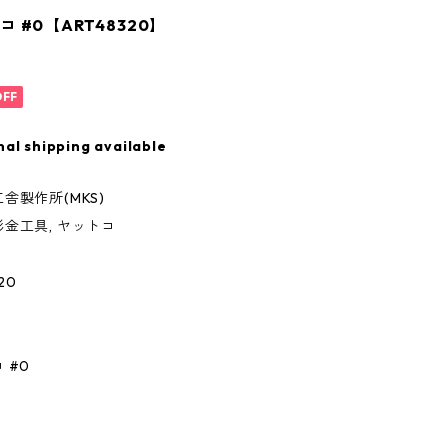
 #0【ART48320】
OFF
nal shipping available
舎製作所(MKS)
金工具, ヤットコ
20
 #0