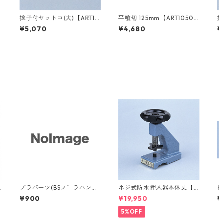
4
捻子付ヤットコ(大)【ART10
平喰切 125mm【ART1050
400】
0】
¥5,070
¥4,680
6
プラパーツ(BSフ゜ラハンマ
ネジ式防水押入器本体丈【A
ー用)13mm <１個>【ART17
RT46610】
¥900
¥19,950
901】
5%OFF