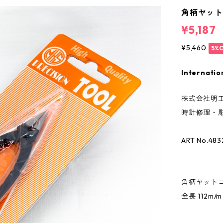
角柄ヤットコ
¥5,187
¥5,460
5%
Internatio
株式会社明工
時計修理・彫
ART No.483
角柄ヤットコ
全長 112m/m