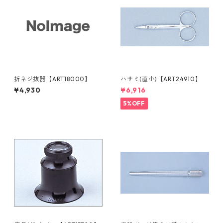
折ネジ抜器【ART18000】
ハサミ(直小)【ART24910】
¥4,930
¥6,916
5%OFF