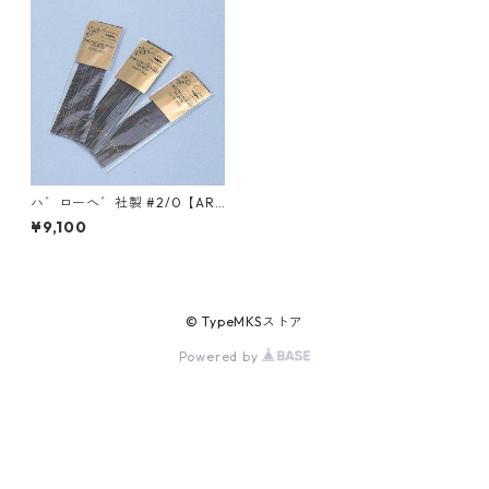
ハ゛ローヘ゛社製 #2/0【ART
44112】
¥9,100
© TypeMKSストア
Powered by