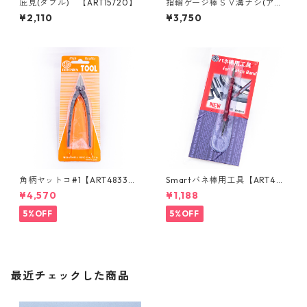
庇見(ダブル) 【ART15720】
指輪ゲージ棒ＳＶ溝ナシ(アル
ミ製)【ART40040】
¥2,110
¥3,750
角柄ヤットコ#1【ART4833
Smartバネ棒用工具【ART46
0】
010】
¥4,570
¥1,188
5%OFF
5%OFF
最近チェックした商品