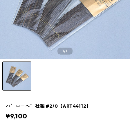
1
/1
ハ゛ローヘ゛社製 #2/0【ART44112】
¥9,100