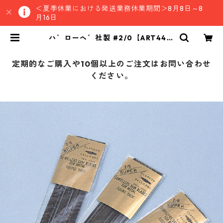
＜夏季休業における発送業務休業期間＞8月8日～8
月16日
ハ゛ローヘ゛社製 #2/0【ART4411
2】 | TypeMKSストア
定期的なご購入や10個以上のご注文はお問い合わせ
ください。