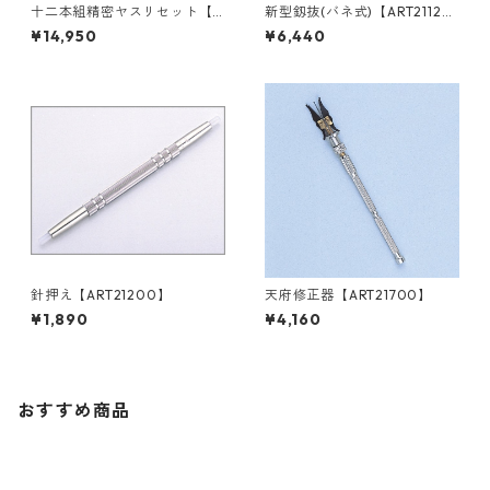
十二本組精密ヤスリセット【A
新型釼抜(バネ式)【ART2112
RT19700】
0】
¥14,950
¥6,440
針押え【ART21200】
天府修正器【ART21700】
¥1,890
¥4,160
おすすめ商品