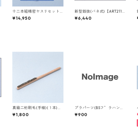
】
十二本組精密ヤスリセット
新型釼抜(バネ式)【ART2112
【ART19700】
0】
¥14,950
¥6,440
真鍮二桁刷毛(手植)(１本)
プラパーツ(BSフ゜ラハンマ
【ART23010】
ー用)13mm <１個>【ART17
¥1,800
¥900
901】