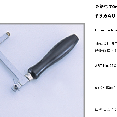
糸鋸弓 70
¥3,640
Internatio
株式会社明工
時計修理・彫
ART No.250
6x 6x 85m/m
出荷目安：