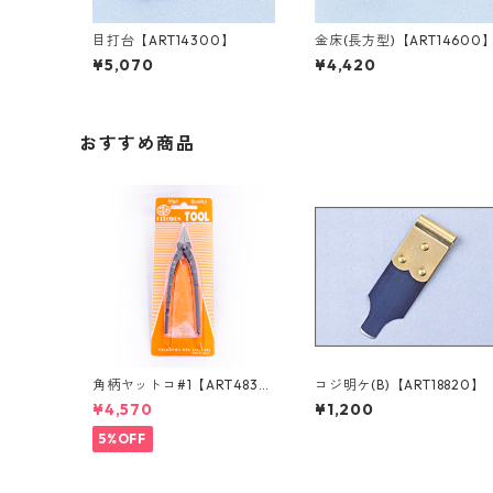
目打台【ART14300】
金床(長方型)【ART14600
¥5,070
¥4,420
おすすめ商品
角柄ヤットコ#1【ART4833
コジ明ケ(B)【ART18820】
0】
¥4,570
¥1,200
5%OFF