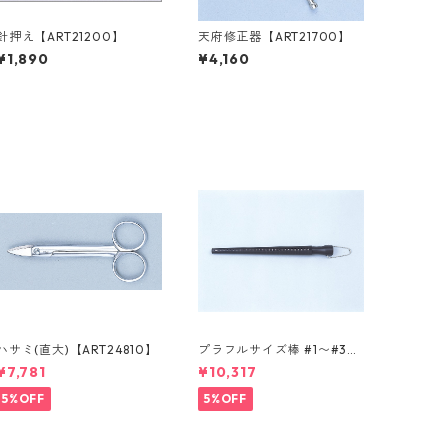
針押え【ART21200】
天府修正器【ART21700】
¥1,890
¥4,160
ハサミ(直大)【ART24810】
プラフルサイズ棒 #1〜#30
(プラスチック製)【ART400
¥7,781
¥10,317
80】
5%OFF
5%OFF