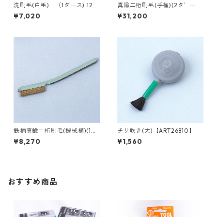
洗刷毛(白毛) （1ダース) 12p
真鍮二桁刷毛(手植)(2タ゛ー
cs【ART21800】
ス) 24pcs【ART23010】
¥7,020
¥31,200
鉄柄真鍮二桁刷毛(機械植)(1
チリ吹き(大)【ART26810】
タ゛ース) 12pcs【ART2302
¥8,270
¥1,560
0】
おすすめ商品