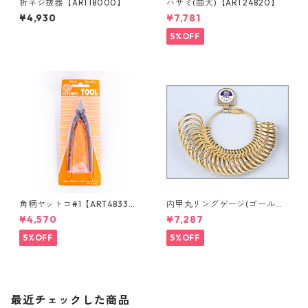
折ネジ抜器【ART18000】
ハサミ(曲大)【ART24820】
¥4,930
¥7,781
5%OFF
角柄ヤットコ#1【ART4833
内甲丸リングゲージ(ゴール
0】
ド）【ART40672】
¥4,570
¥7,287
5%OFF
5%OFF
最近チェックした商品