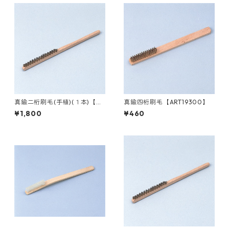
真鍮二桁刷毛(手植)(１本)【AR
真鍮四桁刷毛【ART19300】
T23010】
¥1,800
¥460