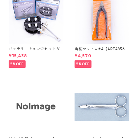
バッテリーチェンジセット Ve
角柄ヤットコ#4【ART4836
r. Wide60【ART77210】
0】
¥15,438
¥4,570
5%OFF
5%OFF