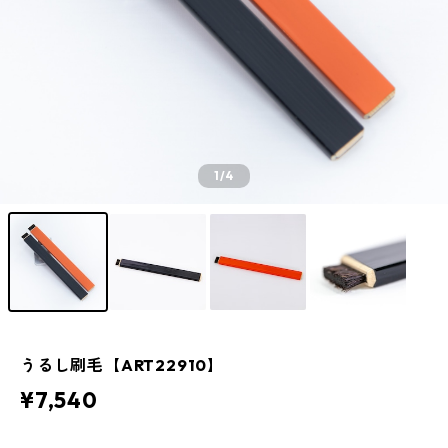
1
/4
うるし刷毛【ART22910】
¥7,540