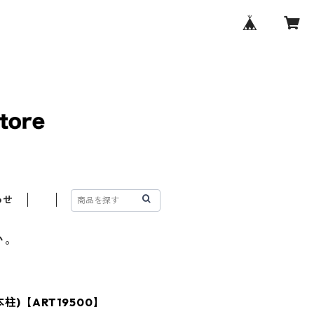
わせ
い。
柱)【ART19500】