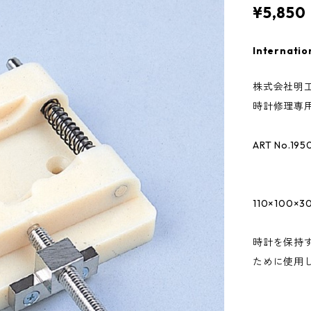
¥5,850
Internatio
株式会社明工
時計修理専用
ART No.195
110×100×
時計を保持
ために使用