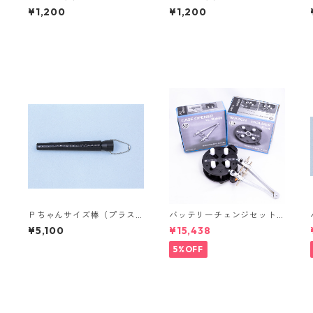
¥1,200
¥1,200
Ｐちゃんサイズ棒（プラス
バッテリーチェンジセット V
A
チック製）【ART40050】
er. Wide60【ART77210】
¥5,100
¥15,438
5%OFF