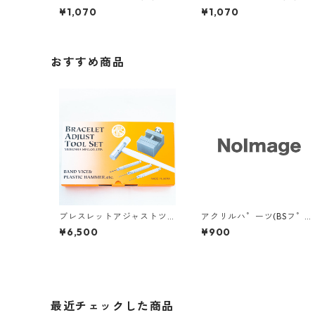
RT49320】
RT49310】
¥1,070
¥1,070
おすすめ商品
ブレスレットアジャストツ
アクリルハ゜ーツ(BSフ゜ラ
ールセット【ART77300】
ハンマー用)10mm <1個>【
¥6,500
¥900
RT44401】
最近チェックした商品