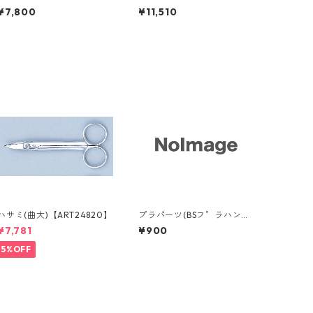
9460】
¥7,800
¥11,510
ハサミ(曲大)【ART24820】
プラパーツ(BSフ゜ラハンマ
ー用)13mm <１個>【ART17
¥7,781
¥900
901】
5%OFF