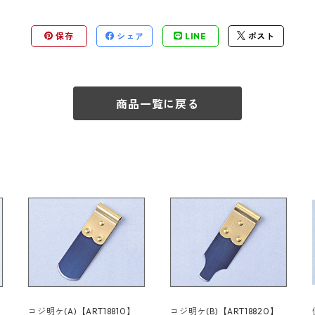
保存
シェア
LINE
ポスト
商品一覧に戻る
コジ明ケ(A)【ART18810】
コジ明ケ(B)【ART18820】