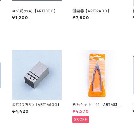
コジ明ケ(A)【ART18810】
側開器【ART19400】
¥1,200
¥7,800
】
金床(長方型)【ART14600】
角柄ヤットコ#1【ART4833
0】
¥4,420
¥4,570
5%OFF