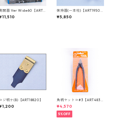
側開器 Ver Wide60【ART1
保持器(一本柱)【ART1950
9460】
0】
¥11,510
¥5,850
コジ明ケ(B)【ART18820】
角柄ヤットコ#3【ART4835
0】
¥1,200
¥4,570
5%OFF