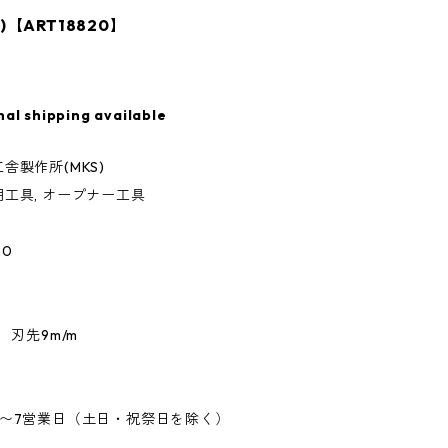
)【ART18820】
nal shipping available
舎製作所(MKS)
工具, オープナー工具
20
 刃先9m/m
5〜7営業日（土日・祝祭日を除く）