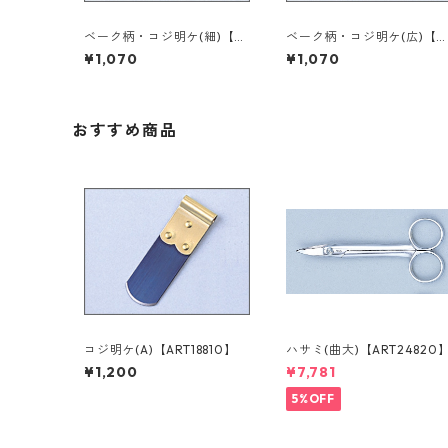
ベーク柄・コジ明ケ(細)【A
ベーク柄・コジ明ケ(広)【A
RT49320】
RT49310】
¥1,070
¥1,070
おすすめ商品
コジ明ケ(A)【ART18810】
ハサミ(曲大)【ART24820
¥1,200
¥7,781
5%OFF